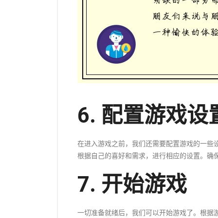
6. 配置游戏设
在进入游戏之前，我们还需要配置游戏的一些
根据自己的喜好和需求，进行相应的设置。确
7. 开始游戏
一切准备就绪后，我们可以开始游戏了。根据