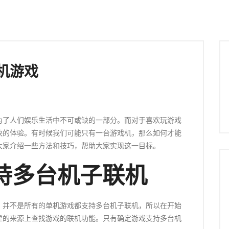
机游戏
为了人们娱乐生活中不可或缺的一部分。而对于喜欢玩游戏
快的体验。有时候我们可能只有一台游戏机，那么如何才能
大家介绍一些方法和技巧，帮助大家实现这一目标。
支持多台机子联机
。并不是所有的单机游戏都支持多台机子联机，所以在开始
靠的来源上查找游戏的联机功能。只有确定游戏支持多台机