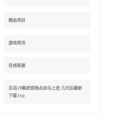
精品项目
游戏资讯
在线客服
互动J9集团官网点进马上送.几天后最新
下载.top