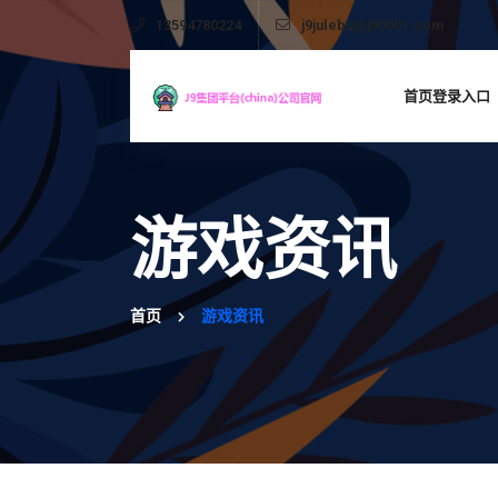
13594780224
j9julebu@j90001.com
首页登录入口
游戏资讯
首页
游戏资讯