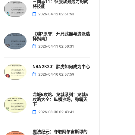
三国志11：征服敌对势力的武
将技能
2026-04-12 02:51:53
《魂2原罪：开局武器与流派选
择指南》
2026-04-11 02:50:31
NBA 2K20：胖虎如何成为中心
2026-04-10 02:57:59
龙城5攻略、龙城系列：龙城5
攻略大全：纵横沙场，称霸天
下
2026-03-30 02:43:41
魔法纪元：夺取阿尔宙斯球的