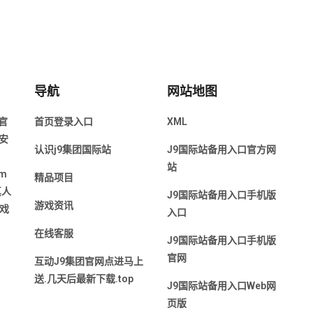
导航
网站地图
 官
首页登录入口
XML
,安
认识j9集团国际站
J9国际站备用入口官方网
站
om
精品项目
真人
J9国际站备用入口手机版
游戏资讯
戏
入口
在线客服
J9国际站备用入口手机版
官网
互动J9集团官网点进马上
送.几天后最新下载.top
J9国际站备用入口Web网
页版