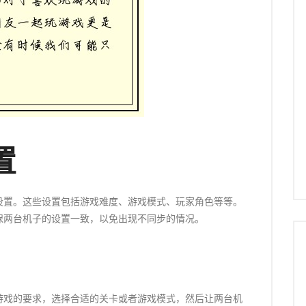
置
设置。这些设置包括游戏难度、游戏模式、玩家角色等等。
保两台机子的设置一致，以免出现不同步的情况。
游戏的要求，选择合适的关卡或者游戏模式，然后让两台机