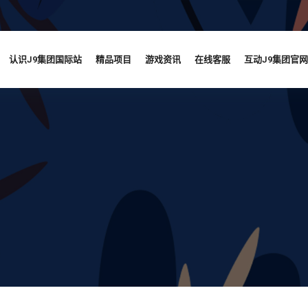
认识J9集团国际站
精品项目
游戏资讯
在线客服
互动J9集团官网