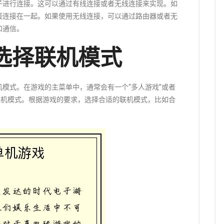
子进行连接。这可以通过有线连接或者无线连接来实现。如
接连接在一起。如果使用无线连接，可以通过路由器或者无
和通信。
并选择联机模式
模式。在游戏的主菜单中，通常会有一个“多人游戏”或者
联机模式。根据游戏的要求，选择合适的联机模式，比如合