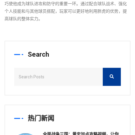
巧使他成为球队进攻和防守的重要一环。通过配合球队战术、强化
个人技能和与其他球员搭配，玩家可以更好地利用胖虎的优势，提
高球队的整体实力。
Search
热门新闻
全面战争三国：黄忠加点攻略视频，让你