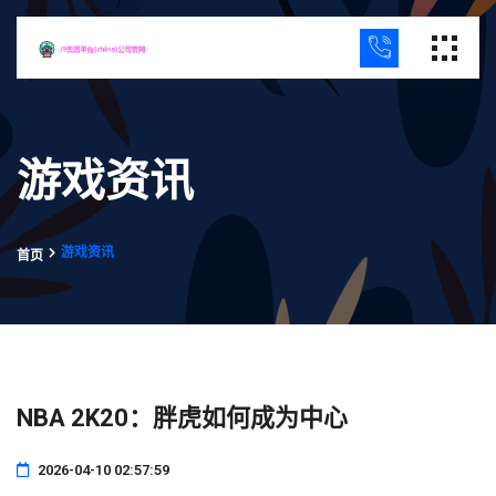
游戏资讯
游戏资讯
首页
NBA 2K20：胖虎如何成为中心
2026-04-10 02:57:59