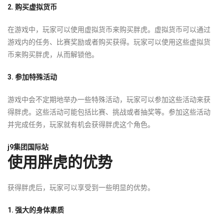
2. 购买虚拟货币
在游戏中，玩家可以使用虚拟货币来购买胖虎。虚拟货币可以通过
游戏内的任务、比赛奖励或者购买获得。玩家可以使用这些虚拟货
币来购买胖虎，从而解锁他。
3. 参加特殊活动
游戏中会不定期地举办一些特殊活动，玩家可以参加这些活动来获
得胖虎。这些活动可能包括比赛、挑战或者抽奖等。参加这些活动
并完成任务，玩家就有机会获得胖虎这个角色。
j9集团国际站
使用胖虎的优势
获得胖虎后，玩家可以享受到一些明显的优势。
1. 强大的身体素质